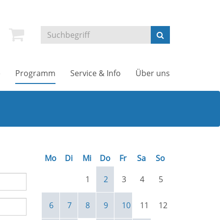
e
Programm
Service & Info
Über uns
Mo
Di
Mi
Do
Fr
Sa
So
1
2
3
4
5
6
7
8
9
10
11
12