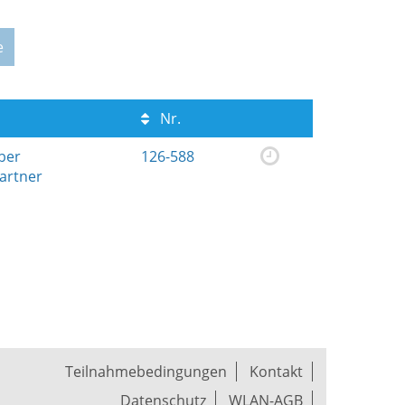
e
Nr.
ber
126-588
artner
Teilnahmebedingungen
Kontakt
Datenschutz
WLAN-AGB