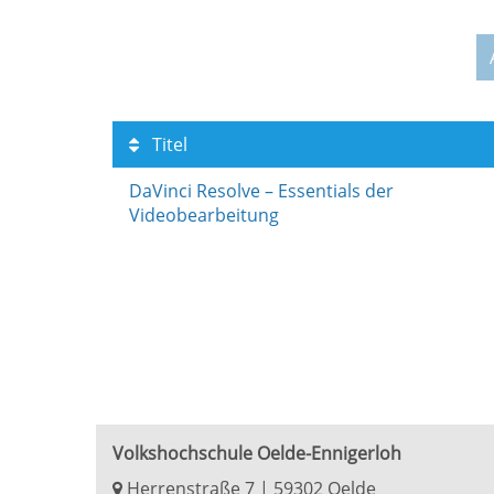
Titel
DaVinci Resolve – Essentials der
Videobearbeitung
Volkshochschule Oelde-Ennigerloh
Herrenstraße 7 | 59302 Oelde