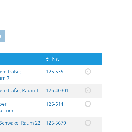
e
Nr.
renstraße;
126-535
aum 7
renstraße; Raum 1
126-40301
ber
126-514
artner
 Schwake; Raum 22
126-5670