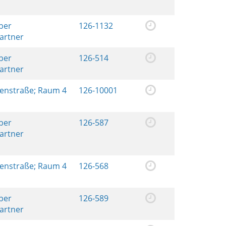
ber
126-1132
artner
ber
126-514
artner
renstraße; Raum 4
126-10001
ber
126-587
artner
renstraße; Raum 4
126-568
ber
126-589
artner