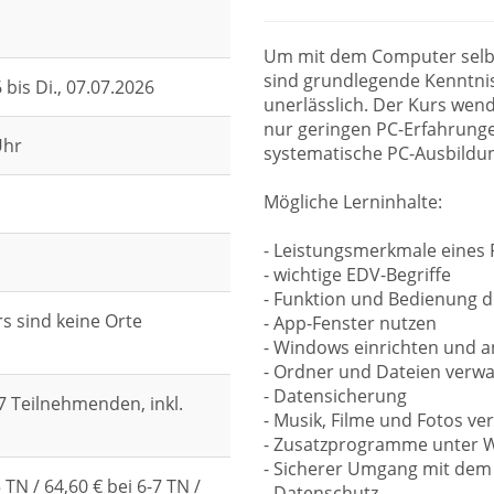
Um mit dem Computer selbs
sind grundlegende Kenntni
6 bis
Di.
, 07.07.2026
unerlässlich. Der Kurs wend
nur geringen PC-Erfahrungen
Uhr
systematische PC-Ausbildun
Mögliche Lerninhalte:
- Leistungsmerkmale eines
- wichtige EDV-Begriffe
- Funktion und Bedienung d
s sind keine Orte
- App-Fenster nutzen
- Windows einrichten und 
- Ordner und Dateien verwa
- Datensicherung
-7 Teilnehmenden, inkl.
- Musik, Filme und Fotos v
- Zusatzprogramme unter 
- Sicherer Umgang mit dem 
 TN / 64,60 € bei 6-7 TN /
- Datenschutz