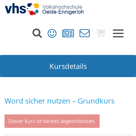
Toggle
navigat
Kursdetails
Word sicher nutzen – Grundkurs
Dieser Kurs ist bereits abgeschlossen.