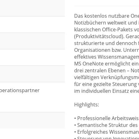
Das kostenlos nutzbare One
Notizbüchern weltweit und 
klassischen Office-Pakets 
(Produktivitätscloud). Gera
strukturierte und dennoch f
Organisationen bzw. Unterne
effektives Wissensmanagem
MS OneNote ermöglicht ein
drei zentralen Ebenen – No
vielfältigen Verknüpfungsm
für eine gezielte Steuerung
perationspartner
im individuellen Einsatz ein
Highlights:
• Professionelle Arbeitswe
• Semantische Struktur de
• Erfolgreiches Wissensman
• Steuerung von Innovation