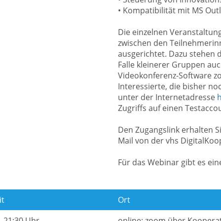
• Kompatibilität mit MS O
Die einzelnen Veranstaltun
zwischen den Teilnehmerin
ausgerichtet. Dazu stehen d
Falle kleinerer Gruppen auc
Videokonferenz-Software z
Interessierte, die bisher n
unter der Internetadresse
h
Zugriffs auf einen Testacco
Den Zugangslink erhalten Si
Mail von der vhs DigitalKoo
Für das Webinar gibt es ei
it
Ort
- 21:30 Uhr
online; zoom über Koopera