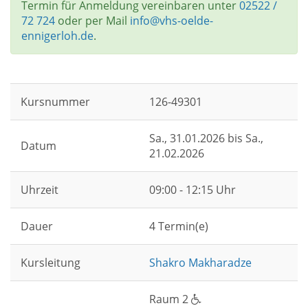
Termin für Anmeldung vereinbaren unter
02522 /
72 724
oder per Mail
info@vhs-oelde-
ennigerloh.de
.
Kursnummer
126-49301
Sa.
, 31.01.2026 bis
Sa.
,
Datum
21.02.2026
Uhrzeit
09:00 - 12:15 Uhr
Dauer
4 Termin(e)
Kursleitung
Shakro Makharadze
Raum 2