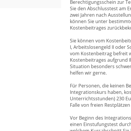
Berechtigungsschein zur T
Sie den Abschlusstest am E
zwei Jahren nach Ausstellu
können Sie unter bestimmte
Kostenbeitrages zurückbe
Sie können vom Kostenbeitr
I, Arbeitslosengeld II oder
vom Kostenbeitrag befreit 
Kostenbeitrages aufgrund I
Situation besonders schwer 
helfen wir gerne.
Für Personen, die keinen B
Integrationskurs haben, kos
Unterrichtsstunden) 230 Eu
Falle von freien Restplätzen
Vor Beginn des Integration
einen Einstufungstest durch
welchem Kursabschnitt Sie b