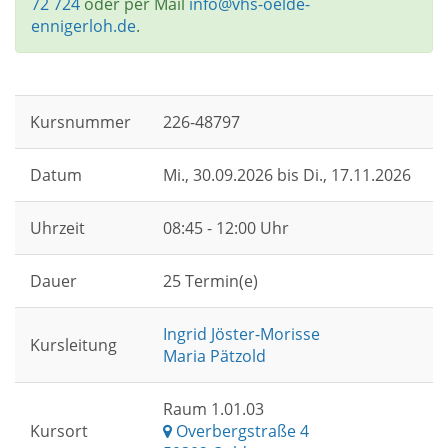
72 724
oder per Mail
info@vhs-oelde-
ennigerloh.de
.
Kursnummer
226-48797
Datum
Mi.
, 30.09.2026 bis
Di.
, 17.11.2026
Uhrzeit
08:45 - 12:00 Uhr
Dauer
25 Termin(e)
Ingrid Jöster-Morisse
Kursleitung
Maria Pätzold
Raum 1.01.03
Kursort
Overbergstraße 4