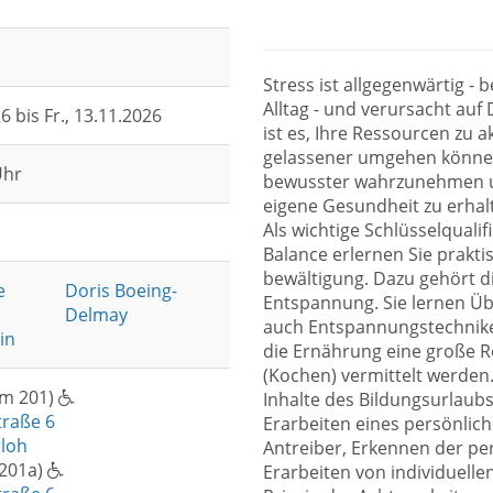
Stress ist allgegenwärtig -
Alltag - und verursacht auf
26 bis
Fr.
, 13.11.2026
ist es, Ihre Ressourcen zu 
gelassener umgehen könne
Uhr
bewusster wahrzunehmen und
eigene Gesundheit zu erhal
Als wichtige Schlüsselquali
Balance erlernen Sie prakt
bewältigung. Dazu gehört 
e
Doris Boeing-
Entspannung. Sie lernen Üb
Delmay
auch Entspannungstechnike
in
die Ernährung eine große R
(Kochen) vermittelt werden
m 201)
Inhalte des Bildungsurlaubs
traße 6
Erarbeiten eines persönlich
rloh
Antreiber, Erkennen der pe
201a)
Erarbeiten von individuell