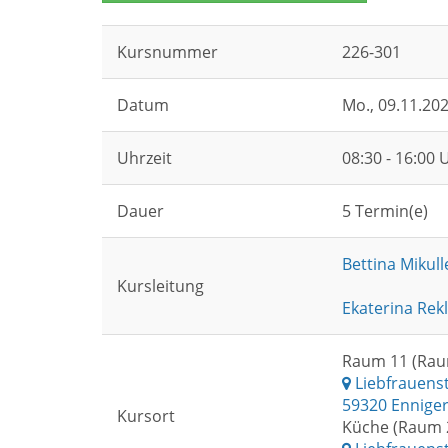
Kursnummer
226-301
Datum
Mo.
, 09.11.20
Uhrzeit
08:30 - 16:00 
Dauer
5 Termin(e)
Bettina Mikull
Kursleitung
Ekaterina Rekl
Raum 11 (Rau
Liebfrauens
59320 Ennige
Kursort
Küche (Raum 