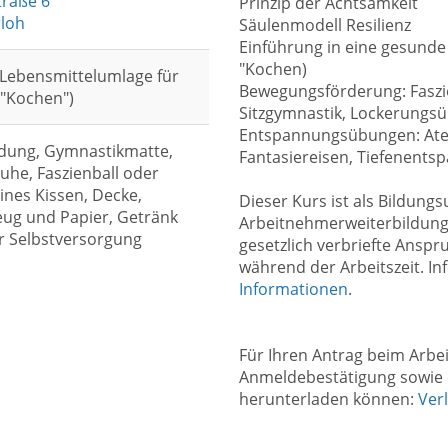
traße 6
Prinzip der Achtsamkeit
rloh
Säulenmodell Resilienz
Einführung in eine gesunde
"Kochen)
. Lebensmittelumlage für
Bewegungsförderung: Faszie
 "Kochen")
Sitzgymnastik, Lockerungs
Entspannungsübungen: Ate
dung, Gymnastikmatte,
Fantasiereisen, Tiefenents
he, Faszienball oder
eines Kissen, Decke,
Dieser Kurs ist als Bildun
ug und Papier, Getränk
Arbeitnehmerweiterbildungs
r Selbstversorgung
gesetzlich verbriefte Ansp
während der Arbeitszeit. In
Informationen
.
Für Ihren Antrag beim Arbe
Anmeldebestätigung sowie e
herunterladen können:
Ver