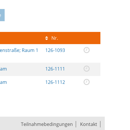
e
Nr.
renstraße; Raum 1
126-1093
ream
126-1111
ream
126-1112
Teilnahmebedingungen
Kontakt