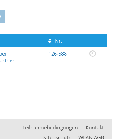
e
Nr.
ber
126-588
artner
Teilnahmebedingungen
Kontakt
Datenschutz
WLAN-AGB