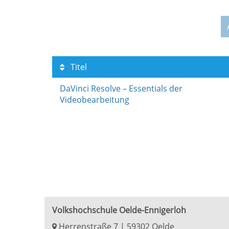
Titel
DaVinci Resolve – Essentials der
Videobearbeitung
Volkshochschule Oelde-Ennigerloh
Herrenstraße 7 | 59302 Oelde