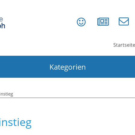
Startseit
Kategorien
instieg
instieg