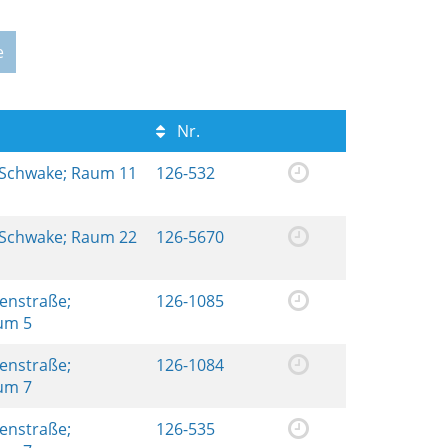
e
Nr.
 Schwake; Raum 11
126-532
 Schwake; Raum 22
126-5670
renstraße;
126-1085
aum 5
renstraße;
126-1084
aum 7
renstraße;
126-535