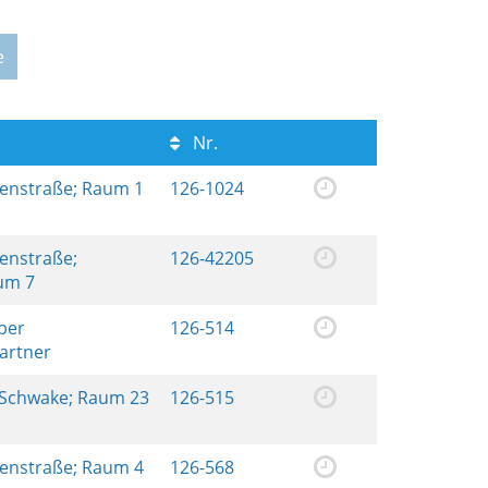
e
Nr.
renstraße; Raum 1
126-1024
renstraße;
126-42205
aum 7
ber
126-514
artner
 Schwake; Raum 23
126-515
renstraße; Raum 4
126-568