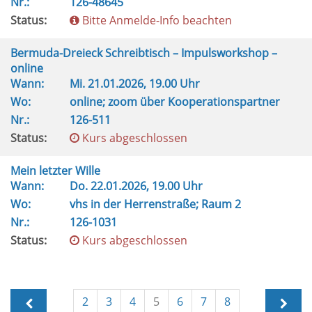
Nr.:
126-48645
Status:
Bitte Anmelde-Info beachten
Bermuda-Dreieck Schreibtisch – Impulsworkshop –
online
Wann:
Mi.
21.01.2026, 19.00 Uhr
Wo:
online; zoom über Kooperationspartner
Nr.:
126-511
Status:
Kurs abgeschlossen
Mein letzter Wille
Wann:
Do.
22.01.2026, 19.00 Uhr
Wo:
vhs in der Herrenstraße; Raum 2
Nr.:
126-1031
Status:
Kurs abgeschlossen
2
3
4
5
6
7
8