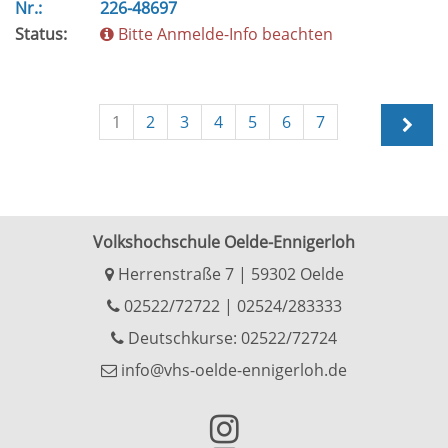
Nr.:
226-48697
Status:
Bitte Anmelde-Info beachten
1
2
3
4
5
6
7
Volkshochschule Oelde-Ennigerloh
Herrenstraße 7 | 59302 Oelde
02522/72722
|
02524/283333
Deutschkurse: 02522/72724
info@vhs-oelde-ennigerloh.de