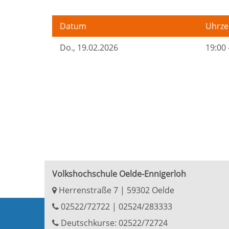
Datum
Uhrze
Do.
, 19.02.2026
19:00 
Volkshochschule Oelde-Ennigerloh
Herrenstraße 7 | 59302 Oelde
02522/72722
|
02524/283333
Deutschkurse: 02522/72724