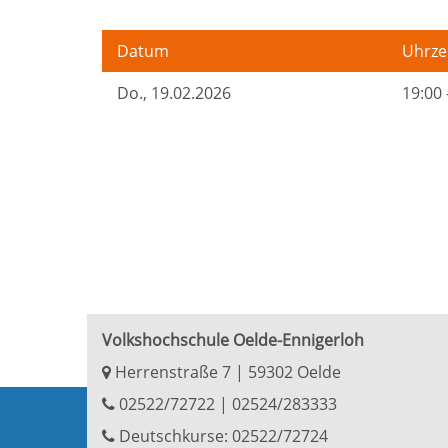
Datum
Uhrze
Do.
, 19.02.2026
19:00 
Volkshochschule Oelde-Ennigerloh
Herrenstraße 7 | 59302 Oelde
02522/72722
|
02524/283333
Deutschkurse: 02522/72724