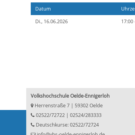
Datum
Uhrze
Di.
, 16.06.2026
17:00 
Volkshochschule Oelde-Ennigerloh
Herrenstraße 7 | 59302 Oelde
02522/72722
|
02524/283333
Deutschkurse: 02522/72724
info@vhs-oelde-ennigerloh.de