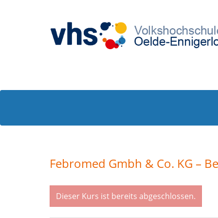
Febromed Gmbh & Co. KG – Bet
Dieser Kurs ist bereits abgeschlossen.