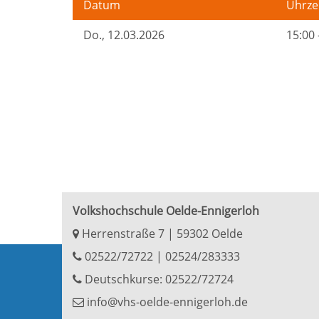
Datum
Uhrze
Do.
, 12.03.2026
15:00 
Volkshochschule Oelde-Ennigerloh
Herrenstraße 7 | 59302 Oelde
02522/72722
|
02524/283333
Deutschkurse: 02522/72724
info@vhs-oelde-ennigerloh.de