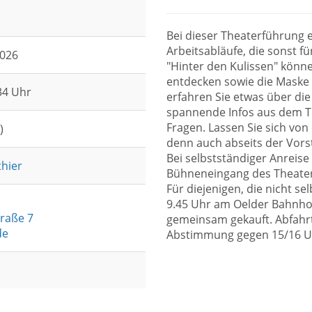
Bei dieser Theaterführung e
Arbeitsabläufe, die sonst f
2026
"Hinter den Kulissen" könn
entdecken sowie die Maske 
:34 Uhr
erfahren Sie etwas über die
spannende Infos aus dem Th
Fragen. Lassen Sie sich von
)
denn auch abseits der Vorste
Bei selbstständiger Anreise
hier
Bühneneingang des Theaters
Für diejenigen, die nicht se
9.45 Uhr am Oelder Bahnhof
raße 7
gemeinsam gekauft. Abfahrt
de
Abstimmung gegen 15/16 U