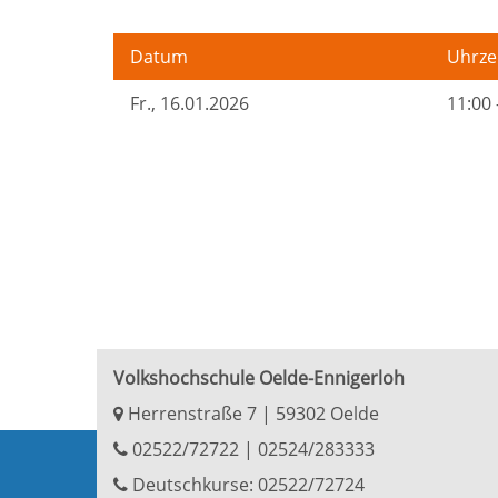
Datum
Uhrze
Fr.
, 16.01.2026
11:00 
Volkshochschule Oelde-Ennigerloh
Herrenstraße 7 | 59302 Oelde
02522/72722
|
02524/283333
Deutschkurse: 02522/72724