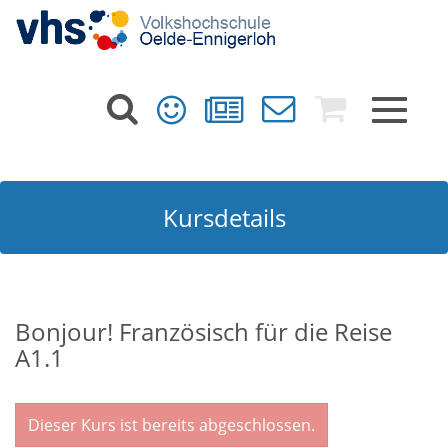
Toggle
navigat
Kursdetails
Bonjour! Französisch für die Reise
A1.1
Dieser Kurs ist bereits abgeschlossen.