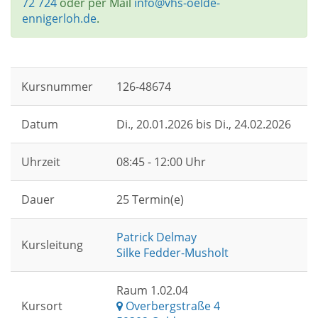
72 724
oder per Mail
info@vhs-oelde-
ennigerloh.de
.
Kursnummer
126-48674
Datum
Di.
, 20.01.2026 bis
Di.
, 24.02.2026
Uhrzeit
08:45 - 12:00 Uhr
Dauer
25 Termin(e)
Patrick Delmay
Kursleitung
Silke Fedder-Musholt
Raum 1.02.04
Kursort
Overbergstraße 4