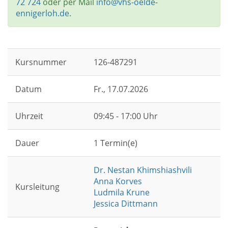
72 724
oder per Mail
info@vhs-oelde-
ennigerloh.de
.
Kursnummer
126-487291
Datum
Fr.
, 17.07.2026
Uhrzeit
09:45 - 17:00 Uhr
Dauer
1 Termin(e)
Dr. Nestan Khimshiashvili
Anna Korves
Kursleitung
Ludmila Krune
Jessica Dittmann