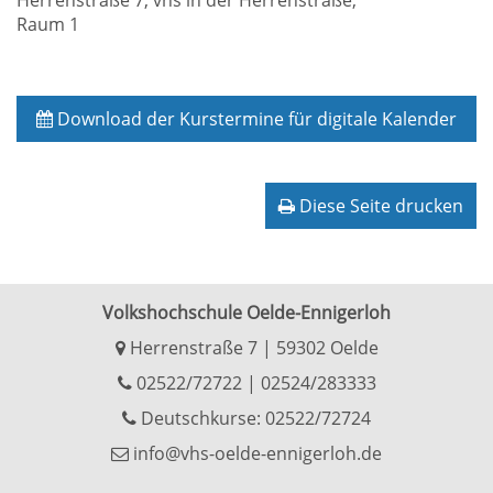
Herrenstraße 7, vhs in der Herrenstraße;
Raum 1
Download der Kurstermine für digitale Kalender
Diese Seite drucken
Volkshochschule Oelde-Ennigerloh
Herrenstraße 7 | 59302 Oelde
02522/72722
|
02524/283333
Deutschkurse: 02522/72724
info@vhs-oelde-ennigerloh.de