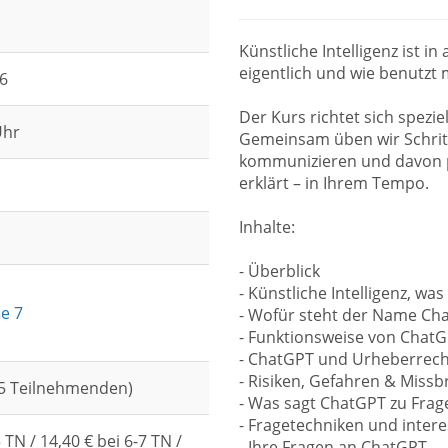
Künstliche Intelligenz ist in
eigentlich und wie benutz
26
Der Kurs richtet sich spezie
Uhr
Gemeinsam üben wir Schritt
kommunizieren und davon pr
erklärt – in Ihrem Tempo.
Inhalte:
- Überblick
- Künstliche Intelligenz, was
e 7
- Wofür steht der Name Ch
- Funktionsweise von Chat
- ChatGPT und Urheberrech
- Risiken, Gefahren & Miss
4-5 Teilnehmenden)
- Was sagt ChatGPT zu Frage
- Fragetechniken und inter
 TN / 14,40 € bei 6-7 TN /
- Ihre Fragen an ChatGPT