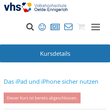
Toggle
navigat
Kursdetails
Das iPad und iPhone sicher nutzen
Dieser Kurs ist bereits abgeschlossen.