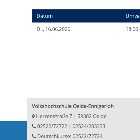
Datum
Uhrze
Di.
, 16.06.2026
18:00 
Volkshochschule Oelde-Ennigerloh
Herrenstraße 7 | 59302 Oelde
02522/72722
|
02524/283333
Deutschkurse: 02522/72724