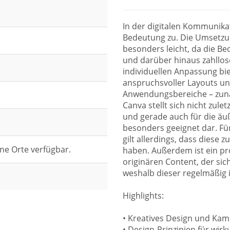
In der digitalen Kommunikat
Bedeutung zu. Die Umsetzung
besonders leicht, da die Be
und darüber hinaus zahllose
individuellen Anpassung bie
anspruchsvoller Layouts un
Anwendungsbereiche – zunä
Canva stellt sich nicht zule
und gerade auch für die äuß
besonders geeignet dar. Fü
gilt allerdings, dass diese
ne Orte verfügbar.
haben. Außerdem ist ein pro
originären Content, der sich 
weshalb dieser regelmäßig 
Highlights:
• Kreatives Design und Ka
• Design-Prinzipien für wirk