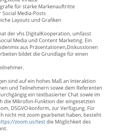
rafie für starke Markenauftritte
 Social Media-Posts
eiche Layouts und Grafiken
at der vhs DigitalKooperation, umfasst
Social Media und Content Marketing. Ein
odenmix aus Präsentationen,Diskussionen
beiten bildet die Grundlage für einen
eilnehmer.
gen sind auf ein hohes Maß an Interaktion
nen und Teilnehmern sowie dem Referenten
urchgängig ein textbasierter Chat sowie im
h die Mikrofon-Funktion der eingesetzten
oom, DSGVO-konform, zur Verfügung. Für
och nicht mit zoom gearbeitet haben, besteht
ttps://zoom.us/test
die Möglichkeit des
unt.