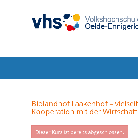
Biolandhof Laakenhof – vielseit
Kooperation mit der Wirtschaf
Dieser Kurs ist bereits abgeschlossen.