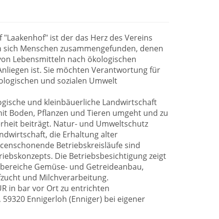
Laakenhof" ist der das Herz des Vereins
en sich Menschen zusammengefunden, denen
von Lebensmitteln nach ökologischen
Anliegen ist. Sie möchten Verantwortung für
kologischen und sozialen Umwelt
ogische und kleinbäuerliche Landwirtschaft
l mit Boden, Pflanzen und Tieren umgeht und zu
rheit beiträgt. Natur- und Umweltschutz
andwirtschaft, die Erhaltung alter
censchonende Betriebskreisläufe sind
riebskonzepts. Die Betriebsbesichtigung zeigt
itsbereiche Gemüse- und Getreideanbau,
fzucht und Milchverarbeitung.
UR in bar vor Ort zu entrichten
, 59320 Ennigerloh (Enniger) bei eigener