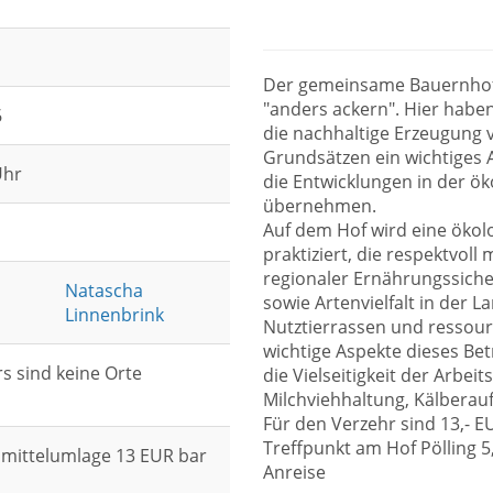
Der gemeinsame Bauernhof "
"anders ackern". Hier hab
6
die nachhaltige Erzeugung 
Grundsätzen ein wichtiges 
Uhr
die Entwicklungen in der ö
übernehmen.
Auf dem Hof wird eine ökol
praktiziert, die respektvol
regionaler Ernährungssiche
Natascha
sowie Artenvielfalt in der L
Linnenbrink
Nutztierrassen und ressour
wichtige Aspekte dieses Bet
s sind keine Orte
die Vielseitigkeit der Arbe
Milchviehhaltung, Kälberau
Für den Verzehr sind 13,- E
Treffpunkt am Hof Pölling 5
smittelumlage 13 EUR bar
Anreise