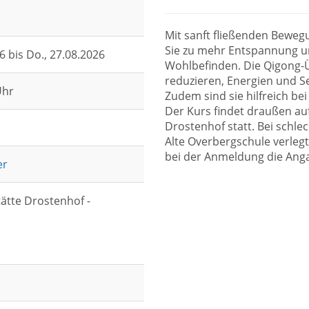
Mit sanft fließenden Bewe
Sie zu mehr Entspannung un
26 bis
Do.
, 27.08.2026
Wohlbefinden. Die Qigong-
reduzieren, Energien und Se
Uhr
Zudem sind sie hilfreich b
Der Kurs findet draußen a
Drostenhof statt. Bei schle
Alte Overbergschule verleg
bei der Anmeldung die Ang
er
ätte Drostenhof -