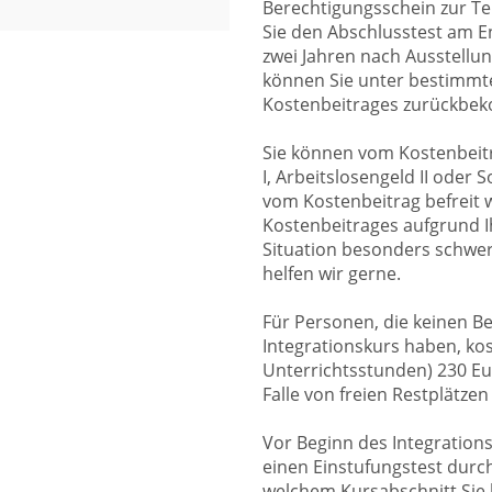
Berechtigungsschein zur T
Sie den Abschlusstest am E
zwei Jahren nach Ausstellu
können Sie unter bestimmte
Kostenbeitrages zurückbe
Sie können vom Kostenbeitr
I, Arbeitslosengeld II oder
vom Kostenbeitrag befreit 
Kostenbeitrages aufgrund I
Situation besonders schwer 
helfen wir gerne.
Für Personen, die keinen B
Integrationskurs haben, kos
Unterrichtsstunden) 230 Eu
Falle von freien Restplätzen
Vor Beginn des Integration
einen Einstufungstest durch
welchem Kursabschnitt Sie b