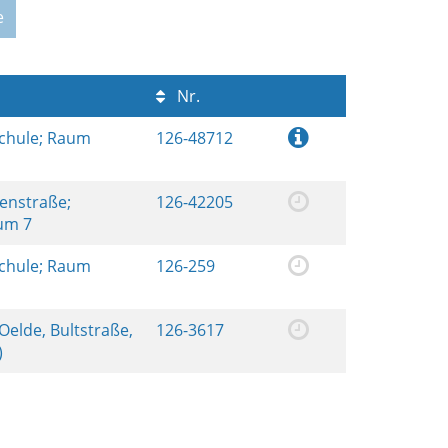
e
Nr.
schule; Raum
126-48712
renstraße;
126-42205
aum 7
schule; Raum
126-259
elde, Bultstraße,
126-3617
)