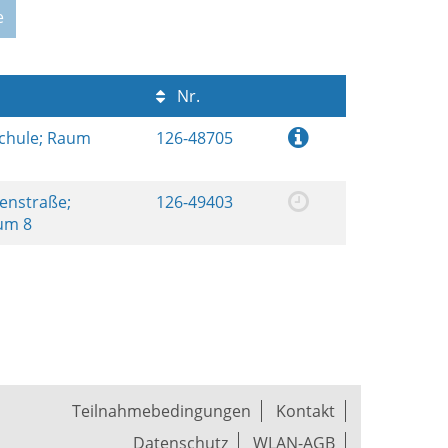
e
Nr.
schule; Raum
126-48705
renstraße;
126-49403
aum 8
Teilnahmebedingungen
Kontakt
Datenschutz
WLAN-AGB