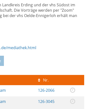
m Landkreis Erding und der vhs Südost im
schaft. Die Vorträge werden per "Zoom"
 bei der vhs Oelde-Ennigerloh erhält man
e.de/mediathek.html
e
Nr.
ream
126-2066
ream
126-3045