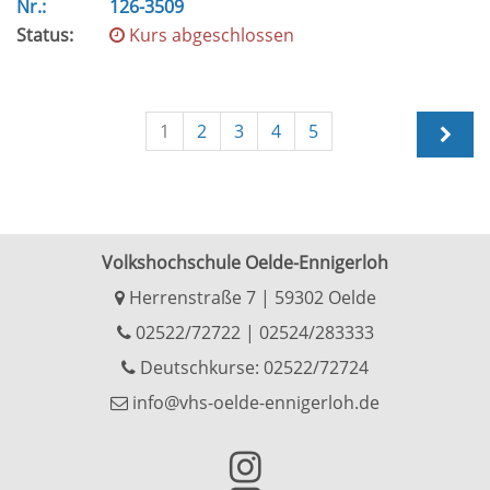
Nr.:
126-3509
Status:
Kurs abgeschlossen
1
2
3
4
5
Volkshochschule Oelde-Ennigerloh
Herrenstraße 7 | 59302 Oelde
02522/72722
|
02524/283333
Deutschkurse: 02522/72724
info@vhs-oelde-ennigerloh.de