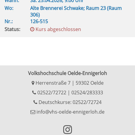
Wann:
Sa.
25.04.2026, 9.00 Uhr
Wo:
Alte Brennerei Schwake; Raum 23 (Raum
306)
Nr.:
126-515
Status:
Kurs abgeschlossen
Volkshochschule Oelde-Ennigerloh
Herrenstraße 7 | 59302 Oelde
02522/72722
|
02524/283333
Deutschkurse: 02522/72724
info@vhs-oelde-ennigerloh.de