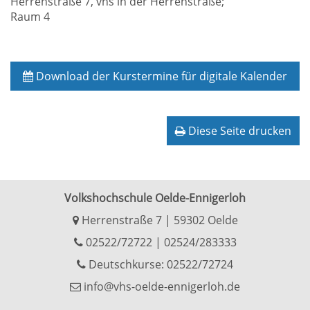
Herrenstraße 7, vhs in der Herrenstraße;
Raum 4
Download der Kurstermine für digitale Kalender
Diese Seite drucken
Volkshochschule Oelde-Ennigerloh
Herrenstraße 7 | 59302 Oelde
02522/72722
|
02524/283333
Deutschkurse: 02522/72724
info@vhs-oelde-ennigerloh.de