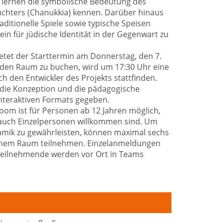
 lernen die symbolische Bedeutung des
hters (Chanukkia) kennen. Darüber hinaus
aditionelle Spiele sowie typische Speisen
ein für jüdische Identität in der Gegenwart zu
ietet der Starttermin am Donnerstag, den 7.
t, den Raum zu buchen, wird um 17:30 Uhr eine
h den Entwickler des Projekts stattfinden.
n die Konzeption und die pädagogische
nteraktiven Formats gegeben.
om ist für Personen ab 12 Jahren möglich,
auch Einzelpersonen willkommen sind. Um
mik zu gewährleisten, können maximal sechs
nem Raum teilnehmen. Einzelanmeldungen
e Teilnehmende werden vor Ort in Teams