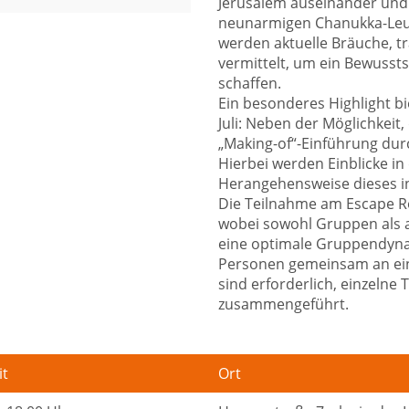
Jerusalem auseinander und
neunarmigen Chanukka-Leuc
werden aktuelle Bräuche, tr
vermittelt, um ein Bewussts
schaffen.
Ein besonderes Highlight b
Juli: Neben der Möglichkei
„Making-of“-Einführung durc
Hierbei werden Einblicke i
Herangehensweise dieses i
Die Teilnahme am Escape Ro
wobei sowohl Gruppen als 
eine optimale Gruppendyna
Personen gemeinsam an ei
sind erforderlich, einzeln
zusammengeführt.
it
Ort