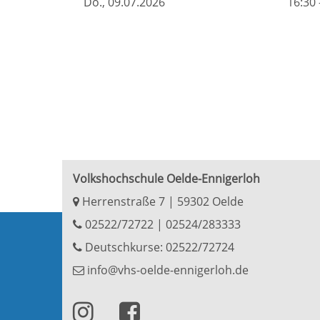
Do.
, 09.07.2026
16:30 
Volkshochschule Oelde-Ennigerloh
Herrenstraße 7 | 59302 Oelde
02522/72722
|
02524/283333
Deutschkurse: 02522/72724
info@vhs-oelde-ennigerloh.de