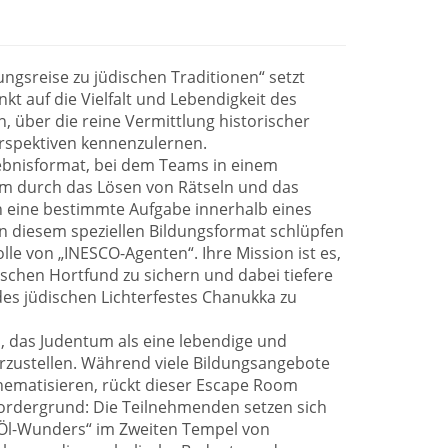
gsreise zu jüdischen Traditionen“ setzt
t auf die Vielfalt und Lebendigkeit des
, über die reine Vermittlung historischer
rspektiven kennenzulernen.
lebnisformat, bei dem Teams in einem
um durch das Lösen von Rätseln und das
 eine bestimmte Aufgabe innerhalb eines
 In diesem speziellen Bildungsformat schlüpfen
lle von „INESCO-Agenten“. Ihre Mission ist es,
ischen Hortfund zu sichern und dabei tiefere
des jüdischen Lichterfestes Chanukka zu
el, das Judentum als eine lebendige und
arzustellen. Während viele Bildungsangebote
thematisieren, rückt dieser Escape Room
 Vordergrund: Die Teilnehmenden setzen sich
„Öl-Wunders“ im Zweiten Tempel von