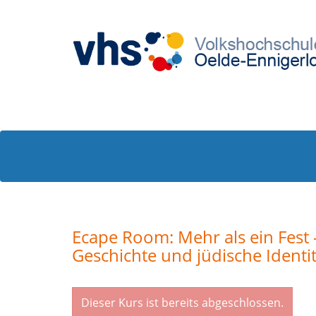
Ecape Room: Mehr als ein Fest 
Geschichte und jüdische Identi
Dieser Kurs ist bereits abgeschlossen.