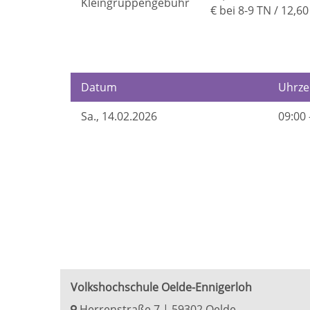
Kleingruppengebühr
€ bei 8-9 TN / 12,6
Datum
Uhrze
Sa.
, 14.02.2026
09:00 
Volkshochschule Oelde-Ennigerloh
Herrenstraße 7 | 59302 Oelde