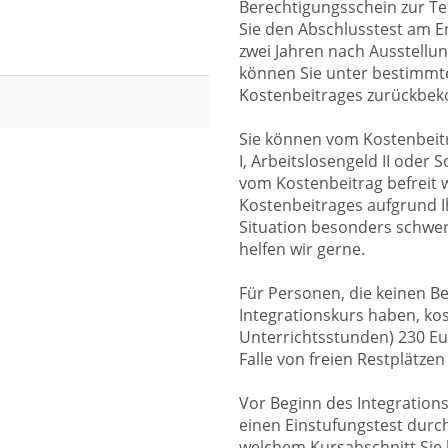
Berechtigungsschein zur T
Sie den Abschlusstest am E
zwei Jahren nach Ausstellu
können Sie unter bestimmte
Kostenbeitrages zurückbe
Sie können vom Kostenbeitr
I, Arbeitslosengeld II oder
vom Kostenbeitrag befreit 
Kostenbeitrages aufgrund I
Situation besonders schwer 
helfen wir gerne.
Für Personen, die keinen B
Integrationskurs haben, kos
Unterrichtsstunden) 230 Eu
Falle von freien Restplätzen
Vor Beginn des Integration
einen Einstufungstest durch
welchem Kursabschnitt Sie b