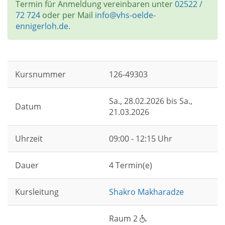
Termin für Anmeldung vereinbaren unter
02522 /
72 724
oder per Mail
info@vhs-oelde-
ennigerloh.de
.
Kursnummer
126-49303
Sa.
, 28.02.2026 bis
Sa.
,
Datum
21.03.2026
Uhrzeit
09:00 - 12:15 Uhr
Dauer
4 Termin(e)
Kursleitung
Shakro Makharadze
Raum 2