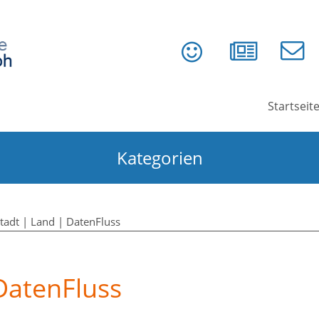
Startseit
Kategorien
tadt | Land | DatenFluss
DatenFluss