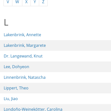
V
W
X
Y
Z
L
Lakenbrink, Annette
Lakenbrink, Margarete
Dr. Langewand, Knut
Lee, Dohyeon
Linnenbrink, Natascha
Lippert, Theo
Liu, Jiao
Londoño-Weinekötter, Carolina