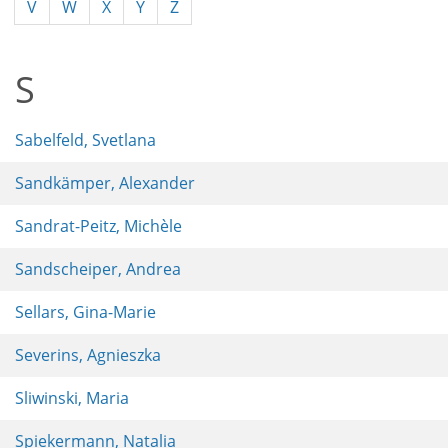
V
W
X
Y
Z
S
Sabelfeld, Svetlana
Sandkämper, Alexander
Sandrat-Peitz, Michèle
Sandscheiper, Andrea
Sellars, Gina-Marie
Severins, Agnieszka
Sliwinski, Maria
Spiekermann, Natalia