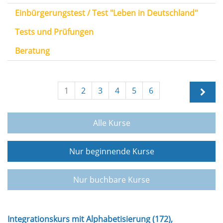
Einbürgerungstest / Test "Leben in Deutschland"
Tests und Prüfungen
Beratung
1
2
3
4
5
6
Alle Kurse
Nur beginnende Kurse
Nur buchbare Kurse
Integrationskurs mit Alphabetisierung (172),