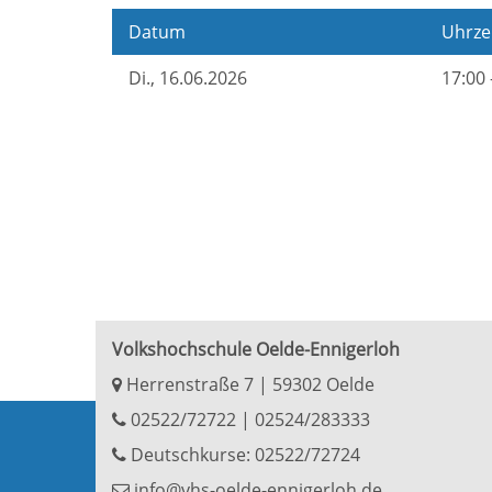
Datum
Uhrze
Di.
, 16.06.2026
17:00 
Volkshochschule Oelde-Ennigerloh
Herrenstraße 7 | 59302 Oelde
02522/72722
|
02524/283333
Deutschkurse: 02522/72724
info@vhs-oelde-ennigerloh.de