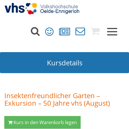
Toggle
navigat
Kursdetails
Insektenfreundlicher Garten –
Exkursion – 50 Jahre vhs (August)
Kurs in den Warenkorb legen