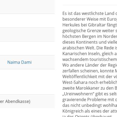
Es ist das westlichste Land 
besonderer Weise mit Euro
Herkules bei Gibraltar fängt
geologische Grenze weiter sü
höchsten Bergen im Norde
dieses Kontinents und viell
arabischen Welt. Die Rede 
Kanarischen Inseln, gleich
wachsendem touristischem 
Naima Dami
Wo andere Länder der Regio
zerfallen scheinen, konnte
Weltöffentlichkeit mit der 
West-Sahara noch erheblich
zweite Marokkaner zu den B
„Ureinwohnern“ gibt es sel
gravierende Probleme mit de
der Abendkasse)
das nicht unbedingt wohlha
Königreich als eines der att
ja des Orients überhaupt.