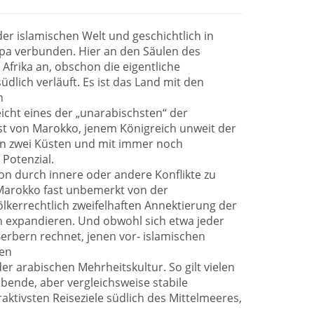
der islamischen Welt und geschichtlich in
pa verbunden. Hier an den Säulen des
 Afrika an, obschon die eigentliche
dlich verläuft. Es ist das Land mit den
n
eicht eines der „unarabischsten“ der
ist von Marokko, jenem Königreich unweit der
 an zwei Küsten und mit immer noch
Potenzial.
n durch innere oder andere Konflikte zu
 Marokko fast unbemerkt von der
völkerrechtlich zweifelhaften Annektierung der
 expandieren. Und obwohl sich etwa jeder
erbern rechnet, jenen vor- islamischen
ten
r arabischen Mehrheitskultur. So gilt vielen
bende, aber vergleichsweise stabile
raktivsten Reiseziele südlich des Mittelmeeres,