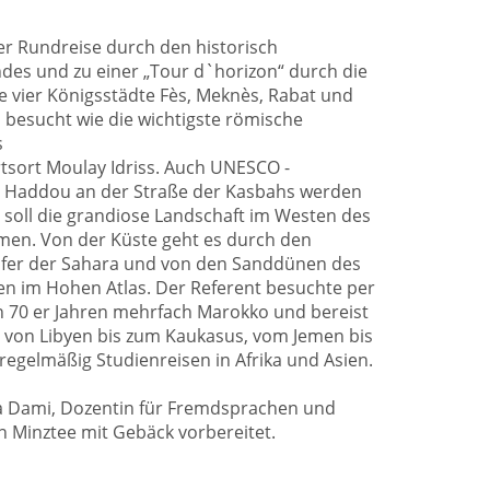
ner Rundreise durch den historisch
des und zu einer „Tour d`horizon“ durch die
e vier Königsstädte Fès, Meknès, Rabat und
besucht wie die wichtigste römische
s
rtsort Moulay Idriss. Auch UNESCO -
en Haddou an der Straße der Kasbahs werden
zt soll die grandiose Landschaft im Westen des
men. Von der Küste geht es durch den
läufer der Sahara und von den Sanddünen des
en im Hohen Atlas. Der Referent besuchte per
 70 er Jahren mehrfach Marokko und bereist
t von Libyen bis zum Kaukasus, vom Jemen bis
 regelmäßig Studienreisen in Afrika und Asien.
 Dami, Dozentin für Fremdsprachen und
 Minztee mit Gebäck vorbereitet.